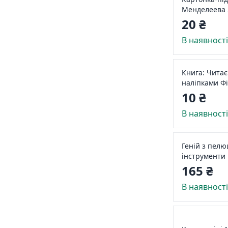
Менделеева 
20 ₴
В наявност
Книга: Читає
наліпками Ф
10 ₴
В наявност
Геній з пел
інструменти
165 ₴
В наявност