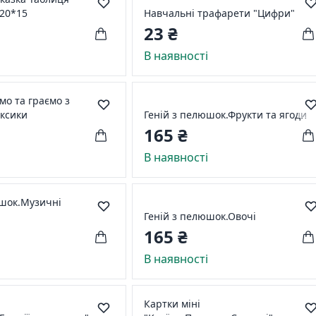
20*15
Навчальні трафарети "Цифри"
23 ₴
і
В наявності
мо та граємо з
іксики
Геній з пелюшок.Фрукти та ягоди
165 ₴
і
В наявності
юшок.Музичні
Геній з пелюшок.Овочі
165 ₴
і
В наявності
Картки міні