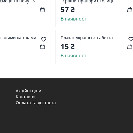
"Емоції та почуття"
"Країни.Прапори.Столиці"
57 ₴
і
В наявності
зрізними картками
Плакат українська абетка
15 ₴
і
В наявності
Акційні ціни
Контакти
Оплата та доставка