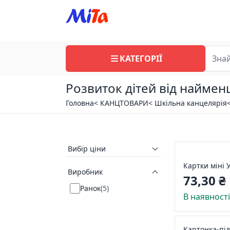
КАТЕГОРІЇ
Розвиток дітей від найменш
Головна
< КАНЦТОВАРИ
< Шкільна канцелярія
Вибір ціни
Картки міні 
Виробник
73,30 ₴
Ранок
(
5
)
В наявност
Картонка-пі