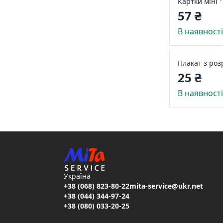
Картки міні 
57 ₴
В наявност
Плакат з ро
25 ₴
В наявност
Україна
+38 (068) 823-80-22
mita-service@ukr.net
+38 (044) 344-97-24
+38 (080) 033-20-25