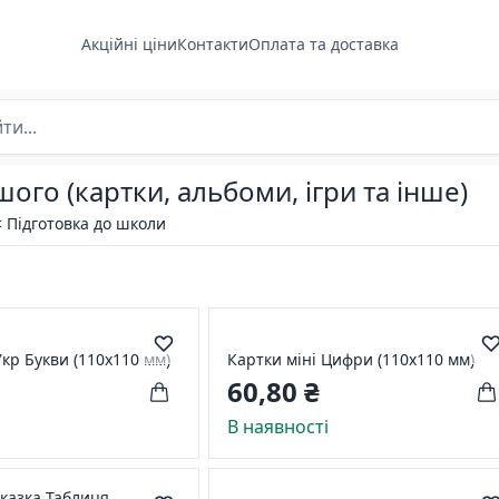
Акційні ціни
Контакти
Оплата та доставка
ого (картки, альбоми, ігри та інше)
< Підготовка до школи
Укр Букви (110х110 мм)
Картки міні Цифри (110х110 мм)
60,80 ₴
і
В наявності
дказка Таблиця