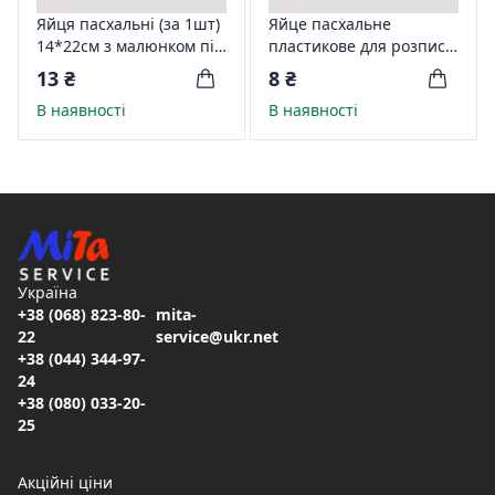
Яйця пасхальні (за 1шт)
Яйце пасхальне
14*22см з малюнком під
пластикове для розпису,
розпис
біле
13 ₴
8 ₴
В наявності
В наявності
Україна
+38 (068) 823-80-
mita-
22
service@ukr.net
+38 (044) 344-97-
24
+38 (080) 033-20-
25
Акційні ціни