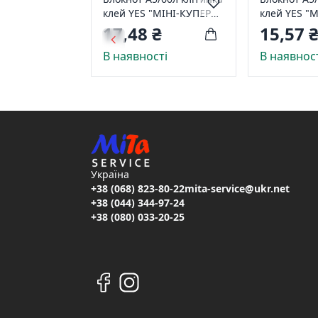
клей YES "МІНІ-КУПЕРИ"
клей YES "
890858
890873
17,48 ₴
15,57 
В наявності
В наявнос
Україна
+38 (068) 823-80-22
mita-service@ukr.net
+38 (044) 344-97-24
+38 (080) 033-20-25