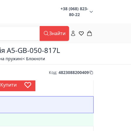
+38 (068) 823-
80-22
Знайти
ія A5-GB-050-817L
 на пружині
< Блокноти
Код
:
4823088200409
Купити