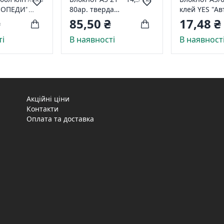
МОПЕДИ"
80ар. тверда
клей YES "Ав
обкладинка, поролон
₴
85,50 ₴
17,48 ₴
6600-8 лінія
ті
В наявності
В наявност
Акційні ціни
Контакти
Оплата та доставка