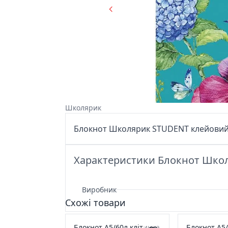
Школярик
Блокнот Школярик STUDENT клейовий А5
Характеристики Блокнот Школя
Виробник
Схожі товари
Блокнот А5/60л клітинка
Блокнот А5/