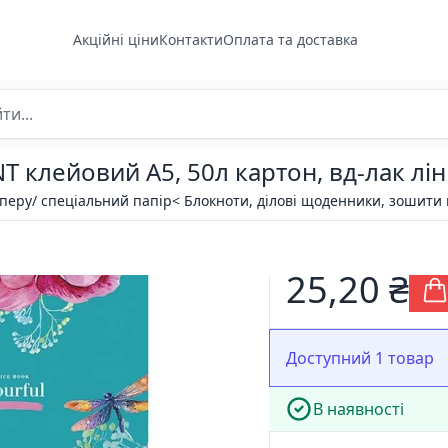
Акційні ціни
Контакти
Оплата та доставка
клейовий А5, 50л картон, вд-лак лін
аперу/ спеціальний папір
< Блокноти, ділові щоденники, зошити
25,20 ₴
Доступний 1 товар
В наявності