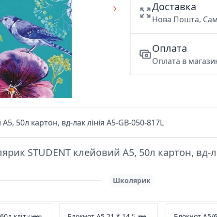
Доставка
Нова Пошта, Сам
Оплата
Оплата в магазин
, 50л картон, вд-лак лінія A5-GB-050-817L
рик STUDENT клейовий А5, 50л картон, вд-ла
Школярик
60л клітинка
Блокнот А5 21 * 14,5 см
Блокнот А5/6