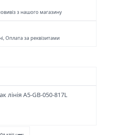
овивіз з нашого магазину
і, Оплата за реквізитами
к лінія A5-GB-050-817L
0л клітинка