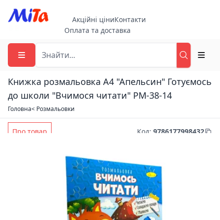
Акційні ціни
Контакти
Оплата та доставка
Книжка розмальовка А4 "Апельсин" Готуємось
до школи "Вчимося читати" РМ-38-14
Головна
< Розмальовки
Про товар
Код
:
9786177998432