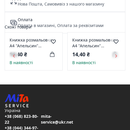
Нова Пошта, Самовивіз з нашого магазину
Оплата
Оплата в магазині, Оплата за реквізитами
Схожі товари
Книжка розмальовка
Книжка розмальовка
А4 "Апельсин"
А4 "Апельсин"
Готуємось до школи
Готуємось до школи
14,40 ₴
14,40 ₴
"Вчимось писати"
"Вчимо кольори"
В наявності
В наявності
РМ-38-04
РМ-38-15
Україна
+38 (068) 823-80-
mita-
22
service@ukr.net
+38 (044) 344-97-