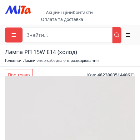
Акційні ціни
Контакти
Оплата та доставка
Лампа РП 15W E14 (холод)
Головна
< Лампи енергозберігаючі, розжарювання
Про товар
Код
:
4823003514406