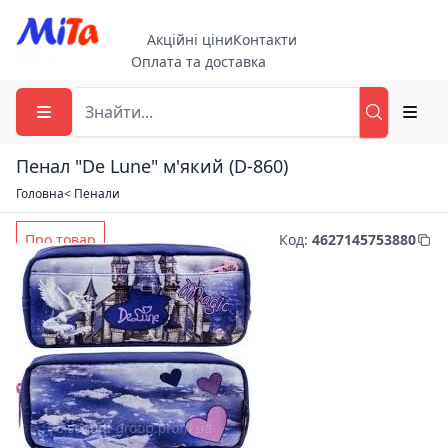
Акційні ціни
Контакти
Оплата та доставка
Пенал "De Lune" м'який (D-860)
Головна
< Пенали
Про товар
Код
:
4627145753880