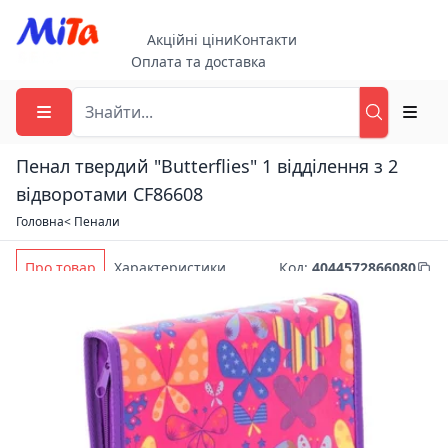
Акційні ціни
Контакти
Оплата та доставка
Пенал твердий "Butterflies" 1 відділення з 2
відворотами CF86608
Головна
< Пенали
Про товар
Характеристики
Код
:
4044572866080