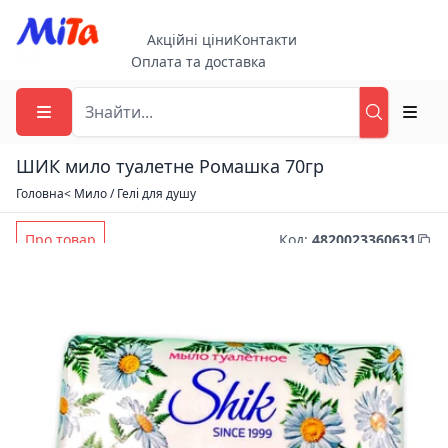
Акційні ціни
Контакти
Оплата та доставка
ШИК мило туалетне Ромашка 70гр
Головна
< Мило / Гелі для душу
Про товар
Код
:
4820023360631