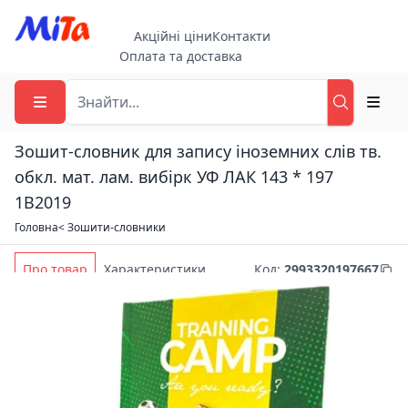
Акційні ціни
Контакти
Оплата та доставка
Зошит-словник для запису іноземних слів тв.
обкл. мат. лам. вибірк УФ ЛАК 143 * 197
1B2019
Головна
< Зошити-словники
Про товар
Характеристики
Код
:
2993320197667