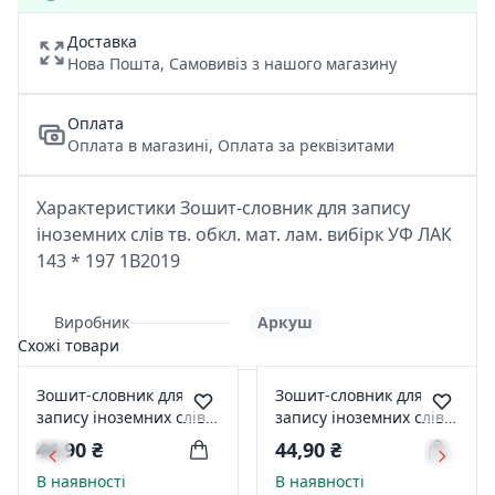
Доставка
Нова Пошта, Самовивіз з нашого магазину
Оплата
Оплата в магазині, Оплата за реквізитами
Характеристики Зошит-словник для запису
іноземних слів тв. обкл. мат. лам. вибірк УФ ЛАК
143 * 197 1B2019
Виробник
Аркуш
Схожі товари
Зошит-словник для
Зошит-словник для
запису іноземних слів
запису іноземних слів
тв. обкл. мат. лам.
тв. обкл. мат. лам.
44,90 ₴
44,90 ₴
вибірк УФ ЛАК 143 *
вибірк УФ ЛАК 143 *
В наявності
В наявності
197 1B2204
197 1B2735